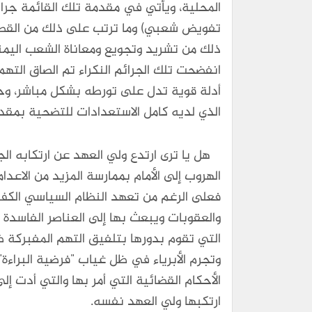
المحلية، ويأتي في مقدمة تلك القائمة جرا
تفويض شعبي) وما ترتب على ذلك من القصف ال
ذلك من تشريد وتجويع ومعاناة الشعب اليمني.
انفضحت تلك الجرائم النكراء تم الصاق الته
أدلة قوية تدل على تورطه بشكل مباشر، وحتى
الذي لديه كامل الاستعدادات للتضحية بمقد
هل يا ترى ارتدع ولي العهد عن ارتكابه الج
الهروب إلى الأمام بممارسة المزيد من الاعد
فعلى الرغم من تعهد النظام السياسي الكف 
والعقوبات ويبعث بها إلى العناصر الفاسدة ف
التي تقوم بدورها بتلفيق التهم المفبركة 
وتجرم الأبرياء في ظل غياب "فرضية البراءة"
الأحكام القضائية التي أمر بها والتي أدت إلى
ارتكبها ولي العهد نفسه.