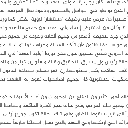
إفصاح عنها، كان يجب إقالة ولي العهد وإحالته للتحقيق والمح
ذين تورطوا في التواصل والتنسيق ودعوة بطل الجريمة المدوي
عسيراً من عرض عليه وظيفة "مستشار" لرؤية الفشل كما ورد 
يكية. وكان من المفترض إعفاء ولي العهد من جميع مناصبه وتجر
الذي جرد شقيقه الأصغر من جميع ألقابه وحرمه من جميع مميز
هو سيادة القانون وأن تأخذ العدالة مجراها، كما تمت اقالة 
لكة النرويج ففُتح تحقيق حول مدى تورط "ولية العهد" في ال
حالة رئيس وزراء سابق للتحقيق واقالة مسئولين كبار من مناص
سر الحاكمة وكبار مسئوليها، إن الأمر يتعلق بسيادة القانون ا
ملكيات الدستورية فإن جميع الصلاحيات تعود إلى الشعب بما 
ام أهم بكثير من الدفاع عن المجرمين من أفراد الأسرة الحاكم
جميع تلك الجرائم، وفي حالة عجز الأسرة الحاكمة ونظامها 
اً إلى قرب سقوط النظام، وفي تلك الحالة تكون جميع أركان ا
ئم التي ارتكبها ولي العهد والتي تمثل انتهاكا صارخاً لحقوق