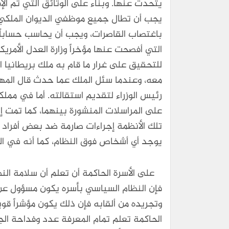
يتحدث عنها. وبناء على الوثائق التي تم ال
يجب أن تطال جميع موظفي الديوان الملكي ال
باغتصاب القاصرات، ويجب أن يحاسب حساباً 
التي أفصحت عنها مؤخراً وزارة العدل الأمر
للتحقيق على غرار ما قام به ملك بريطانيا 
معه، وعندما سئل الملك عما حدث قال المهم 
رئيس الوزراء لتقديم استقالته. أما في مم
على المراسلات المنشورة بينهما، كما تمت إ
تلك الأنظمة إجراءات صارمة ضد بعض أفراد الأ
يوجد أي أشخاص فوق النظام، كما أنه في ال
على الأسرة الحاكمة أن تعلم أن سلامة النظ
فإن النظام السياسي بأسره يكون مسؤول عن 
وتجريده من ألقابه فإن ذلك يكون مؤشراً قوي
الحاكمة تعلم تمام المعرفة عدد وفداحة الجرا