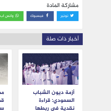
مشاركة المادة
توتير
فيسبوك
واتس اب
أخبار ذات صلة
أزمة ديون الشباب
مه
السعودي: قراءة
قص
نقدية في ربطها
سل