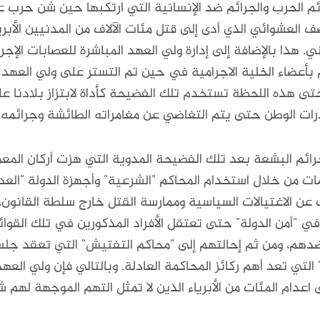
ئم الحرب والجرائم ضد الإنسانية التي ارتكبها حين شن حرب 
عشوائي الذي أدى إلى قتل مئات الآلاف من المدنيين الأبريا
 هذا بالإضافة إلى إدارة ولي العهد المباشرة للعصابات الإجر
م بأعضاء الخلية الاجرامية في حين تم التستر على ولي العهد
 هذه اللحظة تستخدم تلك الفضيحة كأداة لابتزاز بلادنا على
رات الوطن حتى يتم التغاضي عن مغامراته الطائشة وجرائمه ا
رائم البشعة بعد تلك الفضيحة المدوية التي هزت أركان المع
امات من خلال استخدام المحاكم "الشرعية" وأجهزة الدولة "الع
عن الاغتيالات السياسية وممارسة القتل خارج سلطة القانون،
ي "أمن الدولة" حتى تعتقل الأفراد المذكورين في تلك القوائم،
ضدهم، ومن ثم إحالتهم إلى "محاكم التفتيش" التي تعقد جلس
 التي تعد أهم ركائز المحاكمة العادلة. وبالتالي فإن ولي الع
 اعدام المئات من الأبرياء الذين لا تمثل التهم الموجهة لهم شي