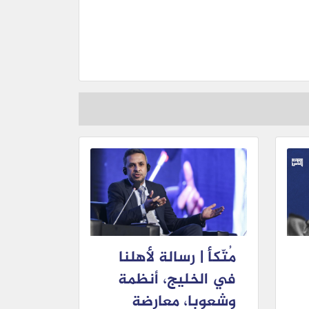
مُتّكأ | رسالة لأهلنا
في الخليج، أنظمة
وشعوبا، معارضة