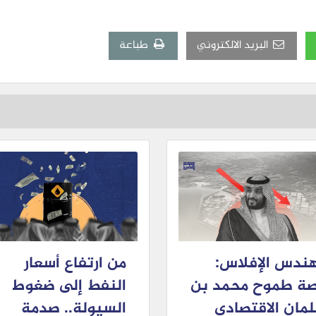
البريد الالكتروني
طباعة
ندس الإفلاس:
من ارتفاع أسعار
ة طموح محمد بن
النفط إلى ضغوط
مان الاقتصادي
السيولة.. صدمة